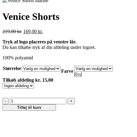
Venice Shorts
Den
Den
219,00
kr.
169,00
kr.
oprindelige
aktuelle
Tryk af logo placeres på venstre lår.
pris
pris
Du kan tilkøbe tryk af din afdeling under logoet.
var:
er:
219,00 kr..
169,00 kr..
100% polyamid
Størrelse
Farve
Ryd
Tilkøb afdeling kr. 15,00
Venice
Shorts
Tilføj til kurv
antal