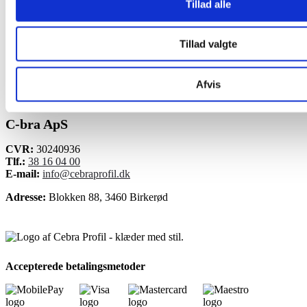
Tillad alle
Advantage
Polo
Tillad valgte
479,00
kr.
Den
370,00
kr.
oprindelige
Den
Afvis
pris
aktuelle
var:
pris
479,00 kr..
er:
C-bra ApS
370,00 kr..
CVR:
30240936
Tlf.:
38 16 04 00
E-mail:
info@cebraprofil.dk
Adresse:
Blokken 88, 3460 Birkerød
Accepterede betalingsmetoder