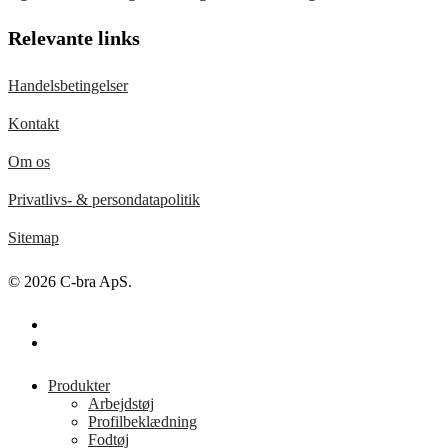
Relevante links
Handelsbetingelser
Kontakt
Om os
Privatlivs- & persondatapolitik
Sitemap
© 2026 C-bra ApS.
facebook
linkedin
Close
Produkter
Menu
Arbejdstøj
Profilbeklædning
Fodtøj