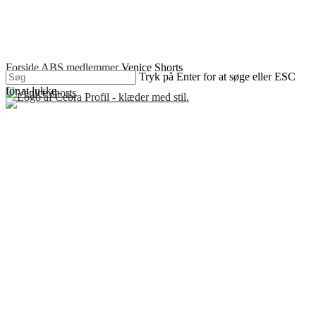
Skip
to
main
content
Forside
ABS medlemmer
Venice Shorts
Tryk på Enter for at søge eller ESC
Tilbud!
for at lukke
Close
Search