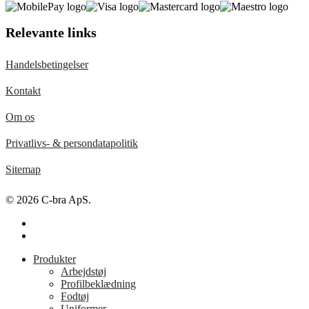
Relevante links
Handelsbetingelser
Kontakt
Om os
Privatlivs- & persondatapolitik
Sitemap
© 2026 C-bra ApS.
facebook
linkedin
Close
Produkter
Menu
Arbejdstøj
Profilbeklædning
Fodtøj
Uniformer