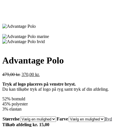
Advantage Polo
Den
Den
479,00
kr.
370,00
kr.
oprindelige
aktuelle
Tryk af logo placeres på venstre bryst.
pris
pris
Du kan tilkøbe tryk af logo på ryg samt tryk af din afdeling.
var:
er:
479,00 kr..
370,00 kr..
52% bomuld
45% polyester
3% elastan
Størrelse
Farve
Ryd
Tilkøb afdeling kr. 15,00