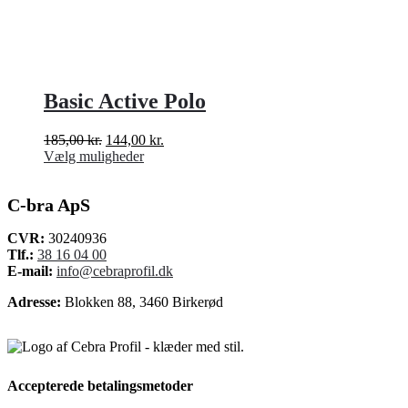
Basic Active Polo
Den
Den
185,00
kr.
144,00
kr.
oprindelige
Dette
aktuelle
Vælg muligheder
pris
vare
pris
var:
har
er:
C-bra ApS
185,00 kr..
flere
144,00 kr..
varianter.
Mulighederne
CVR:
30240936
kan
Tlf.:
38 16 04 00
vælges
E-mail:
info@cebraprofil.dk
på
Adresse:
Blokken 88, 3460 Birkerød
varesiden
Accepterede betalingsmetoder