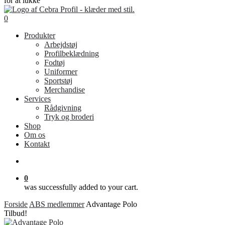
for at lukke
Close
Search
search
0
Menu
Produkter
Arbejdstøj
Profilbeklædning
Fodtøj
Uniformer
Sportstøj
Merchandise
Services
Rådgivning
Tryk og broderi
Shop
Om os
Kontakt
search
0
was successfully added to your cart.
Forside
ABS medlemmer
Advantage Polo
Tilbud!